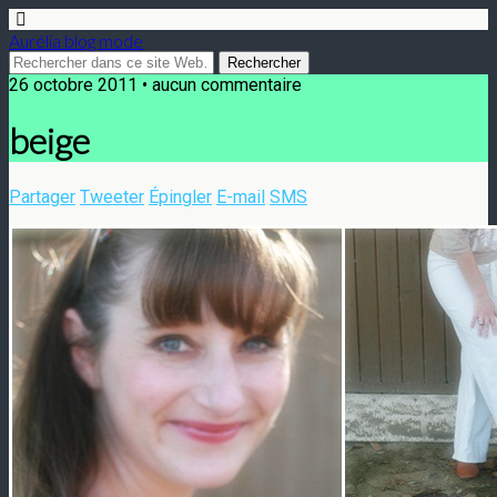
Aurélia blog mode
26 octobre 2011 • aucun commentaire
beige
Partager
Tweeter
Épingler
E-mail
SMS