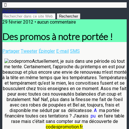
Aurélia blog mode
29 février 2012 • aucun commentaire
Des promos à notre portée !
Partager
Tweeter
Épingler
E-mail
SMS
Actuellement, je suis dans une période où tout
me tente. Certainement, l’approche du printemps en est pour
beaucoup et plus encore une envie de renouveau m’est monté
à la tête en même temps que les températures. Températures
et tempérament qu’est le mien, les convoitises fusent et se
bousculent chez trois enseignes en ce moment.
Asos
me fait
peur avec toutes ces nouveautés
balancées
d’un coup et
brutalement. Naf Naf, plus dans la finesse me fait de l’oeil
avec ces robes de poupées et Bel air, toujours, frais et
disponible me séduit par sa délicatesse.
A
ma portée
financière toutes ces tentations ?
J’aurais
pu
en faire table
rase mais c’était sans compter sur ma découverte de
codespromotion.fr
.