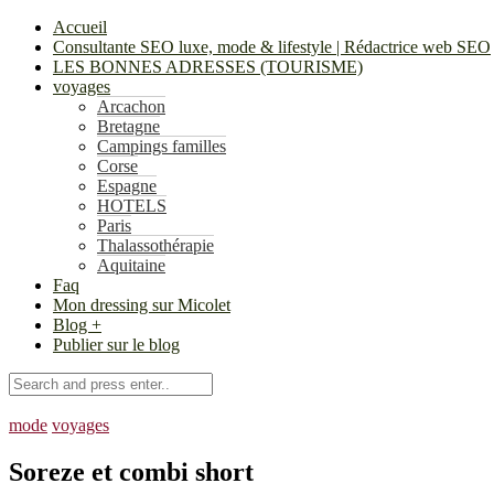
Accueil
Consultante SEO luxe, mode & lifestyle | Rédactrice web SEO
LES BONNES ADRESSES (TOURISME)
voyages
Arcachon
Bretagne
Campings familles
Corse
Espagne
HOTELS
Paris
Thalassothérapie
Aquitaine
Faq
Mon dressing sur Micolet
Blog +
Publier sur le blog
mode
voyages
Soreze et combi short