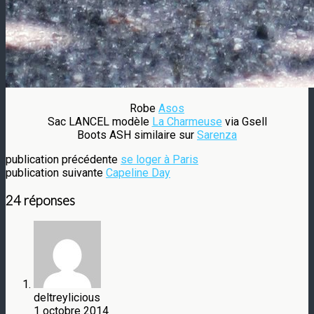
Robe
Asos
Sac LANCEL modèle
La Charmeuse
via Gsell
Boots ASH similaire sur
Sarenza
publication précédente
se loger à Paris
publication suivante
Capeline Day
24 réponses
deltreylicious
1 octobre 2014