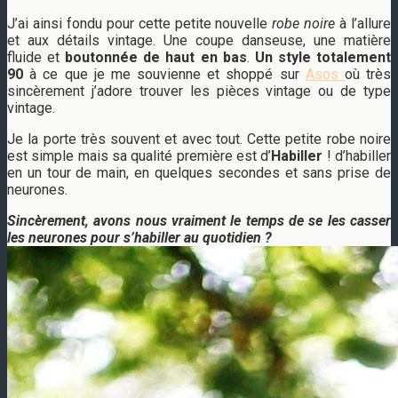
J’ai ainsi fondu pour cette petite nouvelle
robe noire
à l’allure
et aux détails vintage. Une coupe danseuse, une matière
fluide et
boutonnée de haut en bas
.
Un style totalement
90
à ce que je me souvienne et shoppé sur
Asos
où très
sincèrement j’adore trouver les pièces vintage ou de type
vintage.
Je la porte très souvent et avec tout. Cette petite robe noire
est simple mais sa qualité première est d’
Habiller
! d’habiller
en un tour de main, en quelques secondes et sans prise de
neurones.
Sincèrement, avons nous vraiment le temps de se les casser
les neurones pour s’habiller au quotidien ?