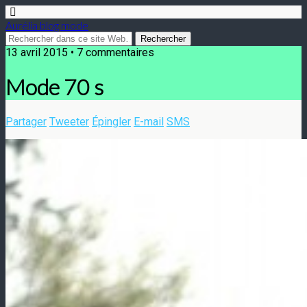
Aurélia blog mode
13 avril 2015 • 7 commentaires
Mode 70 s
Partager
Tweeter
Épingler
E-mail
SMS