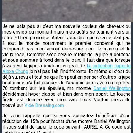
Je ne sais pas si c’est ma nouvelle couleur de cheveux ou
mes envies du moment mais mes goûts se tournent vers un
rétro 70 très prononcé. Autant vous dire que cela ne plait pas
à tout le monde notamment le premier concerné qui ne
comprend pas mon amour démesuré pour le marron et le
vieux rose. Compter avec cela le retour de la jupe à boutons
et nous sommes à fond dans le bain. Il faut dire que lorsque
j’avais vu la jupe à boutons en jean de
la collection capsule
Alexa Chung
je n’ai pas fait l’indifférente. Et même si c’est du
déjà vu, revu et tout se que l’on peut en penser d’autres la jupe
boutonnée m’a fait craquer. Je l’associe ainsi avec un top très
70 tombant sur les épaules, ma montre
Daniel Wellington
décidément hyper classe et bien dans mon esprit. La touche
finale est donnée avec mon sac Louis Vuitton merveille
trouvé sur
Vide Dressing.com
.
Je vous rappelle que si vous souhaitez bénéficier d’une
réduction de 15% pour l’achat d’une montre Daniel Wellington
il vous suffit de taper le code suivant : AURELIA. Ce code est
valable jusqu’au 15 avril !