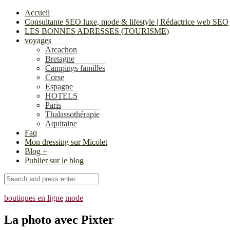
Accueil
Consultante SEO luxe, mode & lifestyle | Rédactrice web SEO
LES BONNES ADRESSES (TOURISME)
voyages
Arcachon
Bretagne
Campings familles
Corse
Espagne
HOTELS
Paris
Thalassothérapie
Aquitaine
Faq
Mon dressing sur Micolet
Blog +
Publier sur le blog
boutiques en ligne
mode
La photo avec Pixter