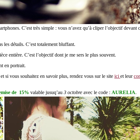
martphones. C’est très simple : vous n’avez qu’à cliper l’objectif devant 
s les détails. C’est totalement bluffant.
ce entière. C’est l’objectif dont je me sers le plus souvent.
t en portrait.
 et si vous souhaitez en savoir plus, rendez vous sur le site
ici
et leur
co
emise de 15%
valable jusuq’au
3 octobre
avec le code :
AURELIA
.