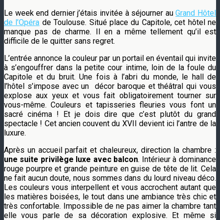
Le week end dernier j’étais invitée à séjourner au
Grand Hôtel
de l’Opéra
de Toulouse. Situé place du Capitole, cet hôtel ne
manque pas de charme. Il en a même tellement qu’il est
difficile de le quitter sans regret.
L’entrée annonce la couleur par un portail en éventail qui invite
à s’engouffrer dans la petite cour intime, loin de la foule du
Capitole et du bruit. Une fois à l’abri du monde, le hall de
l’hôtel s’impose avec un décor baroque et théâtral qui vous
explose aux yeux et vous fait obligatoirement tourner sur
vous-même. Couleurs et tapisseries fleuries vous font un
sacré cinéma ! Et je dois dire que c’est plutôt du grand
spectacle ! Cet ancien couvent du XVII devient ici l’antre de la
luxure.
Après un accueil parfait et chaleureux, direction la chambre :
une suite privilège luxe avec balcon
. Intérieur à dominance
rouge pourpre et grande peinture en guise de tête de lit. Cela
ne fait aucun doute, nous sommes dans du lourd niveau déco.
Les couleurs vous interpellent et vous accrochent autant que
les matières boisées, le tout dans une ambiance très chic et
très confortable. Impossible de ne pas aimer la chambre tant
elle vous parle de sa décoration explosive. Et même si