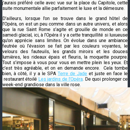
j’aurais préféré celle avec vue sur la place du Capitole, cette
suite monumentale allie parfaitement le luxe et la démesure.
D’ailleurs, lorsque l’on se trouve dans le grand hôtel de
l’Opéra, on est un peu comme dans un autre univers, et alors
que la rue Saint Rome s’agite et grouille de monde en ce
samedi glacial, ici, à l’Opéra il y a cette tranquillité si luxueuse
qu’on apprécie sans limites. On évolue dans une ambiance
feutrée où l’évasion se fait par les couleurs voyantes, le
velours des fauteuils, les grands miroirs et les douces
lumières, les rideaux épais et fleuris, la moquette pourpre.
Tout s’impose à vous pour vous en mettre plein les yeux. Et
c’est très agréable, et on en demande encore. Cela tombe
bien, à côté, il y a le SPA
Terre de Jade
et juste en face le
restaurant étoilé
Les jardins de l’Opéra
. De quoi prolonger ce
week-end grandiose dans la ville rose.