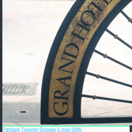
Partager
Tweeter
Épingler
E-mail
SMS