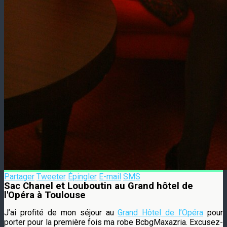
Partager
Tweeter
Épingler
E-mail
SMS
Sac Chanel et Louboutin au Grand hôtel de
l'Opéra à Toulouse
J’ai profité de mon séjour au
Grand Hôtel de l’Opéra
pour
porter pour la première fois ma robe BcbgMaxazria. Excusez-