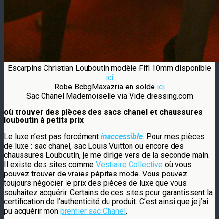
Escarpins Christian Louboutin modèle Fifi 10mm disponible
ici
Robe BcbgMaxazria en solde
ici
Sac Chanel Mademoiselle via Vide dressing.com
où trouver des pièces des sacs chanel et chaussures
louboutin à petits prix
Le luxe n’est pas forcément
inaccessible
. Pour mes pièces
de luxe : sac chanel, sac Louis Vuitton ou encore des
chaussures Louboutin, je me dirige vers de la seconde main.
Il existe des sites comme
Vestiaire Collective
où vous
pouvez trouver de vraies pépites mode. Vous pouvez
toujours négocier le prix des pièces de luxe que vous
souhaitez acquérir. Certains de ces sites pour garantissent la
certification de l’authenticité du produit. C’est ainsi que je j’ai
pu acquérir mon
premier sac Chanel
.