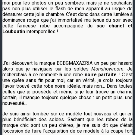
moi pour les photos un peu sombres, mais je ne souhaitais
pas non plus utiliser le flash de mon appareil au risque de
dénaturer cette jolie chambre. C’est donc dans cette lumière à
dominance rouge que j’ai immortalisé ma tenue du soir avec
cette fameuse robe accompagnée du
sac chanel et
Louboutin
intemporelles !
J’ai découvert la marque BCBGMAXAZRIA un peu par hasard
alors que je naviguais sur les soldes
Monshowroom
. Je
recherchais à ce moment-là une robe
noire parfaite
! C’est
une quête sans fin pour moi, car en vérité, je crois toujours
l’avoir trouvé cette robe noire idéale, mais non… Dans toutes
celles que je possède et même si je leur trouve un charme
certain, il manque toujours quelque chose : un petit plus, une
nouveauté…
Je suis ainsi tombée sur ce modèle tout nouveau et qui en
plus bénéficiait des soldes. Sachant que les robes de la
marque chic sont un peu chères, je me suis dit que c’était
l’occasion de faire l’acquisition de ce modèle à la coupe fort