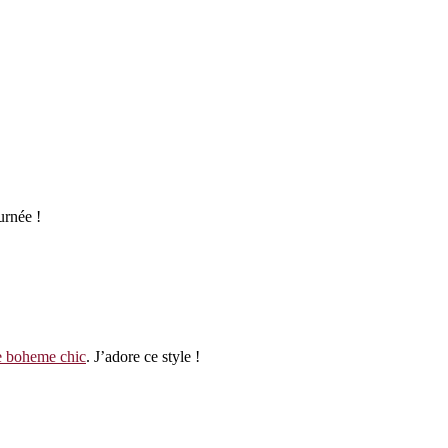
urnée !
e boheme chic
. J’adore ce style !