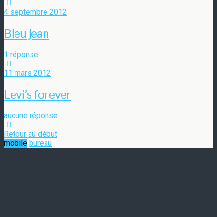
4 septembre 2012
Bleu jean
1 réponse
11 mars 2012
Levi’s forever
aucune réponse
Retour au début
mobile
bureau