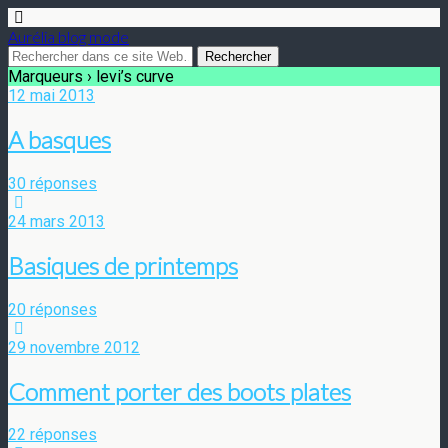
Aurélia blog mode
Marqueurs › levi’s curve
12 mai 2013
A basques
30 réponses
24 mars 2013
Basiques de printemps
20 réponses
29 novembre 2012
Comment porter des boots plates
22 réponses