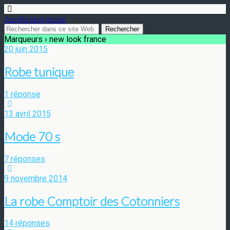
Aurélia blog mode
Marqueurs › new look france
20 juin 2015
Robe tunique
1 réponse
13 avril 2015
Mode 70 s
7 réponses
9 novembre 2014
La robe Comptoir des Cotonniers
14 réponses