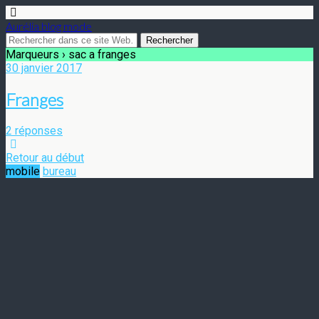
Aurélia blog mode
Marqueurs › sac a franges
30 janvier 2017
Franges
2 réponses
Retour au début
mobile
bureau