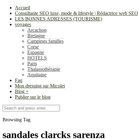
Accueil
Consultante SEO luxe, mode & lifestyle | Rédactrice web SEO
LES BONNES ADRESSES (TOURISME)
voyages
Arcachon
Bretagne
Campings familles
Corse
Espagne
HOTELS
Paris
Thalassothérapie
Aquitaine
Faq
Mon dressing sur Micolet
Blog +
Publier sur le blog
Browsing Tag
sandales clarcks sarenza