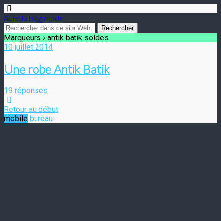
Aurélia blog mode
Marqueurs › antik batik soldes
10 juillet 2014
Une robe Antik Batik
19 réponses
Retour au début
mobile
bureau