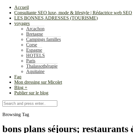
Accueil
Consultante SEO luxe, mode & lifestyle | Rédactrice web SEO
LES BONNES ADRESSES (TOURISME)
voyages
Arcachon
Bretagne
Campings familles
Corse
Espagne
HOTELS
Paris
Thalassothérapie
Aquitaine
Faq
Mon dressing sur Micolet
Blog +
Publier sur le blog
Browsing Tag
bons plans séjours; restaurants é