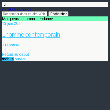
Aurélia blog mode
Marqueurs › homme tendance
13 juin 2014
L’homme contemporain
1 réponse
Retour au début
mobile
bureau