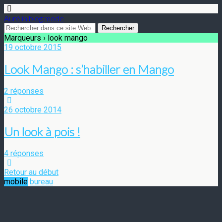
Aurélia blog mode
Marqueurs › look mango
19 octobre 2015
Look Mango : s’habiller en Mango
2 réponses
26 octobre 2014
Un look à pois !
4 réponses
Retour au début
mobile
bureau