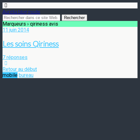
Aurélia blog mode
Marqueurs › qiriness avis
11 juin 2014
Les soins Qiriness
7 réponses
Retour au début
mobile
bureau