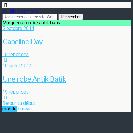
Aurélia blog mode
Marqueurs › robe antik batik
5 octobre 2014
Capeline Day
18 réponses
10 juillet 2014
Une robe Antik Batik
19 réponses
Retour au début
mobile
bureau