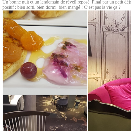
Un bonne nuit et un lendemain de réveil reposé. Final par un petit déje
positif : bien sorti, bien dormi, bien mangé ! C’est pas la vie ça ?