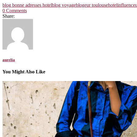
blog bonne adresses hotel
blog voyage
blogeur toulouse
hotel
influenceu
0 Comments
Share:
aurelia
You Might Also Like