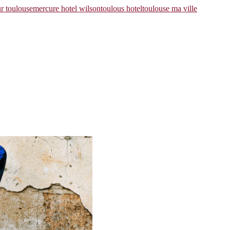
r toulouse
mercure hotel wilson
toulous hotel
toulouse ma ville