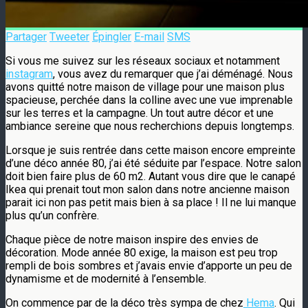
Partager
Tweeter
Épingler
E-mail
SMS
Si vous me suivez sur les réseaux sociaux et notamment
instagram
, vous avez du remarquer que j’ai déménagé. Nous
avons quitté notre maison de village pour une maison plus
spacieuse, perchée dans la colline avec une vue imprenable
sur les terres et la campagne. Un tout autre décor et une
ambiance sereine que nous recherchions depuis longtemps.
Lorsque je suis rentrée dans cette maison encore empreinte
d’une déco année 80, j’ai été séduite par l’espace. Notre salon
doit bien faire plus de 60 m2. Autant vous dire que le canapé
Ikea qui prenait tout mon salon dans notre ancienne maison
parait ici non pas petit mais bien à sa place ! Il ne lui manque
plus qu’un confrère.
Chaque pièce de notre maison inspire des envies de
décoration. Mode année 80 exige, la maison est peu trop
rempli de bois sombres et j’avais envie d’apporte un peu de
dynamisme et de modernité à l’ensemble.
On commence par de la déco très sympa de chez
Hema
. Qui