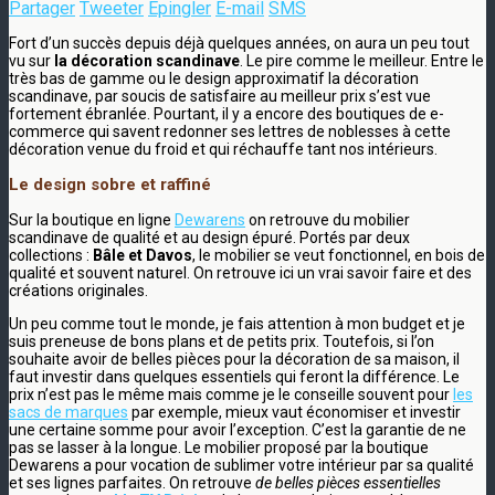
Partager
Tweeter
Épingler
E-mail
SMS
Fort d’un succès depuis déjà quelques années, on aura un peu tout
vu sur
la décoration scandinave
. Le pire comme le meilleur. Entre le
très bas de gamme ou le design approximatif la décoration
scandinave, par soucis de satisfaire au meilleur prix s’est vue
fortement ébranlée. Pourtant, il y a encore des boutiques de e-
commerce qui savent redonner ses lettres de noblesses à cette
décoration venue du froid et qui réchauffe tant nos intérieurs.
Le design sobre et raffiné
Sur la boutique en ligne
Dewarens
on retrouve du mobilier
scandinave de qualité et au design épuré. Portés par deux
collections :
Bâle et Davos
, le mobilier se veut fonctionnel, en bois de
qualité et souvent naturel. On retrouve ici un vrai savoir faire et des
créations originales.
Un peu comme tout le monde, je fais attention à mon budget et je
suis preneuse de bons plans et de petits prix. Toutefois, si l’on
souhaite avoir de belles pièces pour la décoration de sa maison, il
faut investir dans quelques essentiels qui feront la différence. Le
prix n’est pas le même mais comme je le conseille souvent pour
les
sacs de marques
par exemple, mieux vaut économiser et investir
une certaine somme pour avoir l’exception. C’est la garantie de ne
pas se lasser à la longue. Le mobilier proposé par la boutique
Dewarens a pour vocation de sublimer votre intérieur par sa qualité
et ses lignes parfaites. On retrouve
de belles pièces essentielles