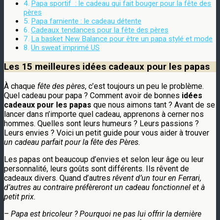
Papa sportif : le cadeau qui fait bouger pour la fête des
pères
Papa farniente : le cadeau détente
Cadeaux tendances pour la fête des pères
La basket New Balance pour être un papa stylé et mode
Un sweat imprimé US
Les 15 meilleures idées cadeaux pour les papas
À chaque
fête des pères
, c’est toujours un peu le problème.
Quel cadeau pour papa ? Comment avoir de bonnes
idées
cadeaux pour les papas
que nous aimons tant ? Avant de se
lancer dans n’importe quel cadeau, apprenons à cerner nos
hommes. Quelles sont leurs humeurs ? Leurs passions ?
Leurs envies ? Voici un petit guide pour vous aider à trouver
un cadeau parfait pour la fête des Pères.
Les papas ont beaucoup d’envies et selon leur âge ou leur
personnalité, leurs goûts sont différents. Ils rêvent de
cadeaux divers. Quand d’autres
rêvent d’un tour en Ferrari,
d’autres au contraire préfèreront un cadeau fonctionnel et à
petit prix.
– Papa est bricoleur ? Pourquoi ne pas lui offrir la dernière