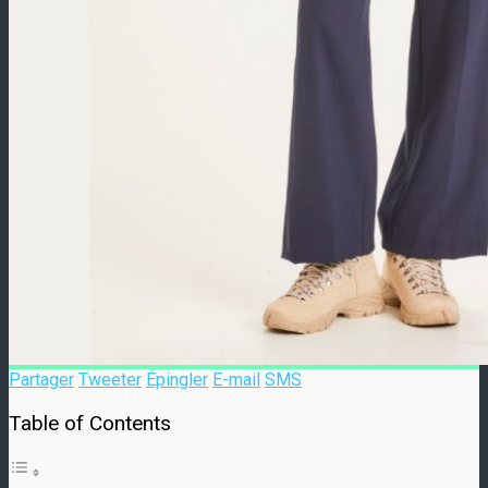
Partager
Tweeter
Épingler
E-mail
SMS
Table of Contents