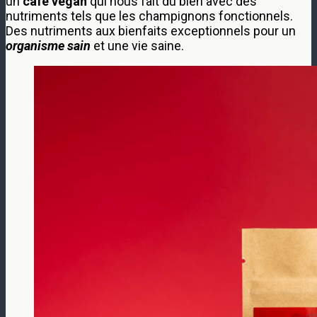
un
café vegan
qui nous fait du bien avec des
nutriments tels que les champignons fonctionnels.
Des nutriments aux bienfaits exceptionnels pour un
organisme sain
et une vie saine.