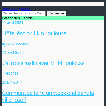
Aurélia blog mode
Catégories ›
sortie
17 avril 2023
Hôtel écolo : Eklo Toulouse
aucune réponse
10 août 2017
J’ai roulé malin avec VPN Toulouse
1 réponse
28 juin 2017
Comment se faire un week end dans la
ville rose ?