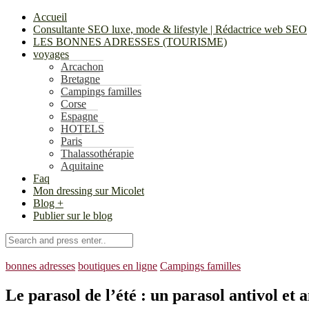
Accueil
Consultante SEO luxe, mode & lifestyle | Rédactrice web SEO
LES BONNES ADRESSES (TOURISME)
voyages
Arcachon
Bretagne
Campings familles
Corse
Espagne
HOTELS
Paris
Thalassothérapie
Aquitaine
Faq
Mon dressing sur Micolet
Blog +
Publier sur le blog
bonnes adresses
boutiques en ligne
Campings familles
Le parasol de l’été : un parasol antivol et 