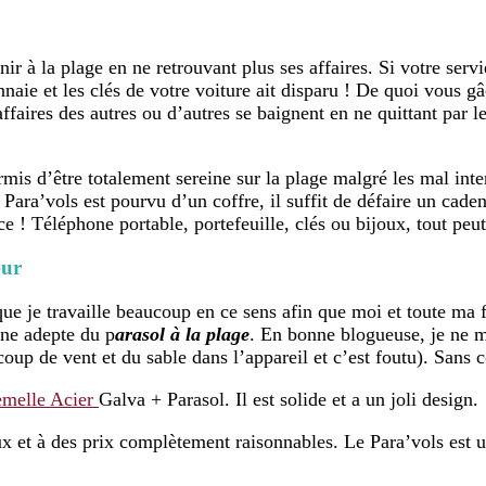
enir à la plage en ne retrouvant plus ses affaires. Si votre serv
nnaie et les clés de votre voiture ait disparu ! De quoi vous g
es affaires des autres ou d’autres se baignent en ne quittant par
rmis d’être totalement sereine sur la plage malgré les mal inte
 Para’vols est pourvu d’un coffre, il suffit de défaire un cade
! Téléphone portable, portefeuille, clés ou bijoux, tout peut s
œur
 que je travaille beaucoup en ce sens afin que moi et toute ma 
une adepte du p
arasol à la plage
. En bonne blogueuse, je ne m
coup de vent et du sable dans l’appareil et c’est foutu). Sans
emelle Acier
Galva + Parasol. Il est solide et a un joli design.
ux et à des prix complètement raisonnables. Le Para’vols est u